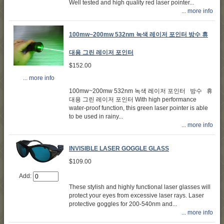
Well tested and high quality red laser pointer...
... more info
100mw~200mw 532nm 녹색 레이저 포인터 방수 휴
대용 그린 레이저 포인터
$152.00
... more info
100mw~200mw 532nm 녹색 레이저 포인터 방수 휴
대용 그린 레이저 포인터 With high performance
water-proof function, this green laser pointer is able
to be used in rainy...
... more info
INVISIBLE LASER GOGGLE GLASS
$109.00
Add:
These stylish and highly functional laser glasses will
protect your eyes from excessive laser rays. Laser
protective goggles for 200-540nm and...
... more info