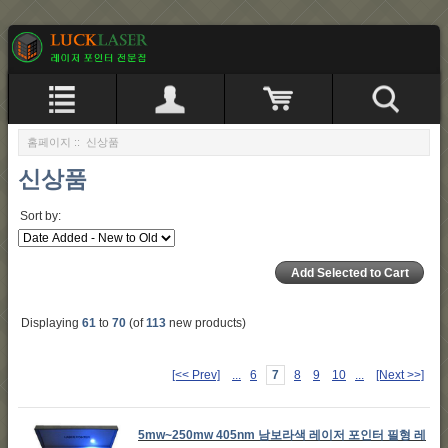
홈페이지
:: 신상품
신상품
Sort by:
Displaying
61
to
70
(of
113
new products)
[<< Prev]
...
6
7
8
9
10
...
[Next >>]
5mw~250mw 405nm 남보라색 레이저 포인터 필형 레