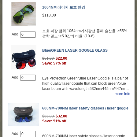
1064NM 레이저 보호 안경
$118.00
보호 파장 범위:1064nm가시광선 통해 출산율: >55%
Add:
광학 밀도: >5.0감쇠 비율: (10-6)
Blue/GREEN LASER GOGGLE GLASS
$51.00
$22.00
Save: 57% off
Add:
Eye Protection Green/Blue Laser Goggle is a pair of
high quality laser goggle that can block green/blue
laser beam with wavelength 532nm/445nm/447nm...
... more info
600NM-700NM laser safety glasses / laser goggle
$65.00
$32.00
Save: 51% off
Add:
600NM-700NM laser safety glasses / laser goggle