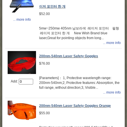
이저 포인터 한 개
$52.00
... more info
5mw~250mw 405nm 남보라색 레이저 포인터 필형
레이저 포인터 한 개 New Wish Brand blue
laser,Great for pointing objects from long...
... more info
200nm-540nm Laser Safety Goggles
$76.00
[Parameters]： 1, Protective wavelength range:
Add:
200nm-540nm;2, Protective features: Absorption, the
full range, without direction;3, Visible...
... more info
200nm-540nm Laser Safety Goggles Orange
$55.00