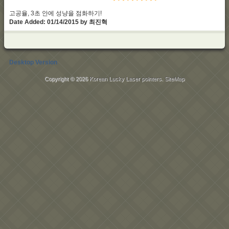
고공율, 3초 안에 성냥을 점화하기!
Date Added: 01/14/2015 by 최진혁
Desktop Version
Copyright © 2026
Korean Lucky Laser pointers
.
SiteMap