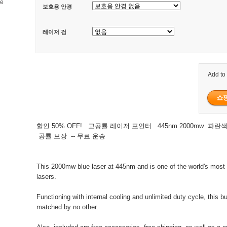
ge
보호용 안경
레이저 검
Add to
할인 50% OFF! 고공률 레이저 포인터 445nm 2000mw 파
공률 보장 -- 무료 운송
This 2000mw blue laser at 445nm and is one of the world's most 
lasers.
Functioning with internal cooling and unlimited duty cycle, this bu
matched by no other.