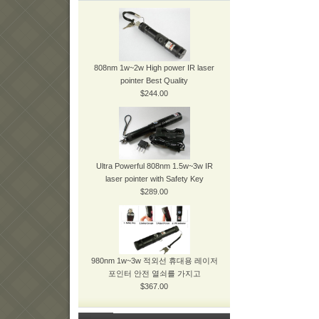
808nm 1w~2w High power IR laser
pointer Best Quality
$244.00
Ultra Powerful 808nm 1.5w~3w IR
laser pointer with Safety Key
$289.00
980nm 1w~3w 적외선 휴대용 레이저
포인터 안전 열쇠를 가지고
$367.00