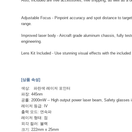
Also, included are free accessories, free shipping, as well as a 
Adjustable Focus - Pinpoint accuracy and spot distance to target
range.
Improved laser body - Aircraft grade aluminum chassis, fully tes
engineering.
Lens Kit Included - Use stunning visual effects with the included 
[상품 속성]
색상: 파란색 레이저 포인터
파장: 445nm
공률: 2000mW -- High output power laser beam, Safety glasses i
레이저 등급: IV
출력 모드: 연속파
레이저 형태: 점
외각 컬러: 블랙
크기: 222mm x 25mm