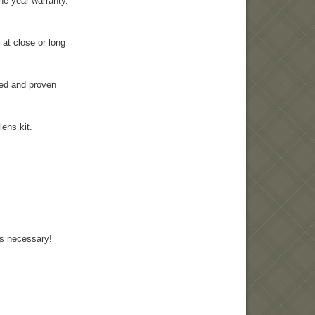
one year warranty.
 at close or long
ted and proven
lens kit.
s necessary!