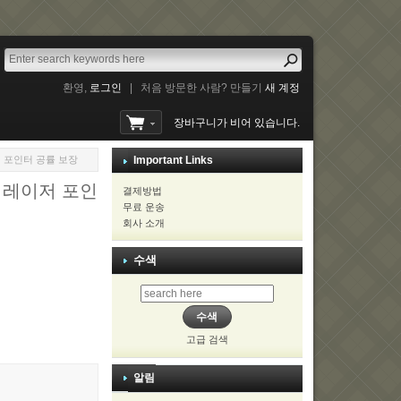
환영,
로그인
|
처음 방문한 사람? 만들기
새 계정
장바구니가 비어 있습니다.
이저 포인터 공률 보장
Important Links
색 레이저 포인
결제방법
무료 운송
회사 소개
수색
고급 검색
알림