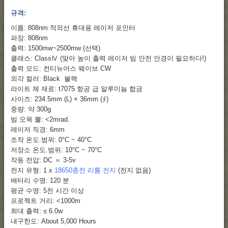
규격:
이름: 808nm 적외선 휴대용 레이저 포인터
파장: 808nm
출력: 1500mw~2500mw (선택)
클래스: ClassⅣ (맞아 높이 출력 레이저 빔 안전 안경이 필요하다!)
출력 모드: 컨티뉴어스 웨이브 CW
외각 컬러: Black 블랙
라이트 체 재료: t7075 항공 급 알루미늄 합금
사이즈: 234.5mm (L) × 36mm (∮)
중량: 약 300g
빔 오목 뿔: <2mrad.
레이저 직경: 6mm
조작 온도.범위: 0°C ~ 40°C
저장소 온도.범위: 10°C ~ 70°C
작동 전압: DC ＝ 3-5v
전지 유형: 1 x
18650충전 리튬 전지
(전지 없음)
배터리 수명: 120 분
평균 수명: 5천 시간 이상
프로젝트 거리: <1000m
최대 출력: ≤ 6.0w
내구한도: About 5,000 Hours