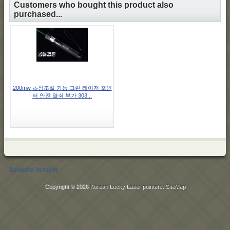
Customers who bought this product also
purchased...
200mw 초점조절 가능 그린 레이저 포인
터 안전 열쇠 부가 303...
Desktop Version
Copyright © 2026
Korean Lucky Laser pointers
.
SiteMap