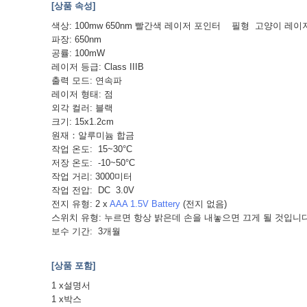
[상품 속성]
색상: 100mw 650nm 빨간색 레이저 포인터 필형 고양이 
파장: 650nm
공률: 100mW
레이저 등급: Class IIIB
출력 모드: 연속파
레이저 형태: 점
외각 컬러: 블랙
크기: 15x1.2cm
원재：알루미늄 합금
작업 온도: 15~30°C
저장 온도: -10~50°C
작업 거리: 3000미터
작업 전압: DC 3.0V
전지 유형: 2 x
AAA 1.5V Battery
(전지 없음)
스위치 유형: 누르면 항상 밝은데 손을 내놓으면 끄게 될 것입니
보수 기간: 3개월
[상품 포함]
1 x설명서
1 x박스