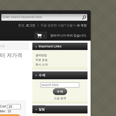
환영,
로그인
|
처음 방문한 사람? 만들기
새 계정
장바구니가 비어 있습니다.
저가격
Important Links
인터 저가격
결제방법
무료 운송
회사 소개
수색
고급 검색
 Cart:
알림
Min: 10