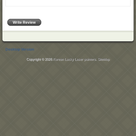
Write Review
Desktop Version
Copyright © 2026
Korean Lucky Laser pointers
.
SiteMap