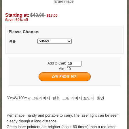
larger image
Starting at:
$43.00
$17.00
Save: 60% off
Please Choose:
공률
Add to Cart:
Min: 10
50mW/100mw 그린레이저 필형 그린 레이저 포인터 할인
Pen shape, handy and portable to carry.The laser light can be seen
clearly though a long distance.
Green laser pointers are brighter (about 60 times) than a red laser