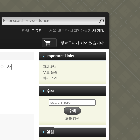
환영,
로그인
|
처음 방문한 사람? 만들기
새 계정
장바구니가 비어 있습니다.
Important Links
레이저
결제방법
무료 운송
회사 소개
수색
고급 검색
알림