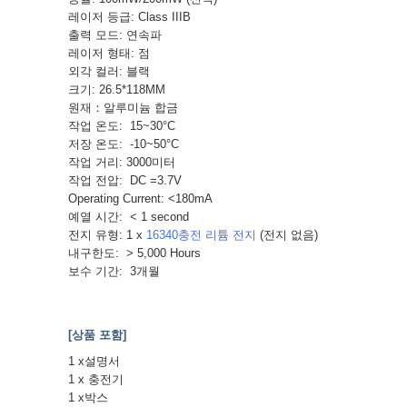
레이저 등급: Class IIIB
출력 모드: 연속파
레이저 형태: 점
외각 컬러: 블랙
크기: 26.5*118MM
원재：알루미늄 합금
작업 온도: 15~30°C
저장 온도: -10~50°C
작업 거리: 3000미터
작업 전압: DC =3.7V
Operating Current: <180mA
예열 시간: < 1 second
전지 유형: 1 x
16340충전 리튬 전지
(전지 없음)
내구한도: > 5,000 Hours
보수 기간: 3개월
[상품 포함]
1 x설명서
1 x 충전기
1 x박스