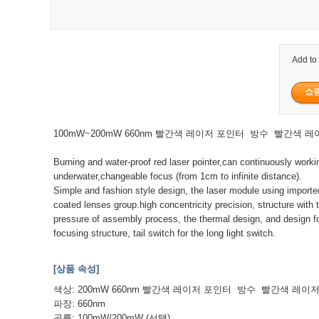
Add to
100mW~200mW 660nm 빨간색 레이저 포인터 방수 빨간색 레
Burning and water-proof red laser pointer,can continuously worki
underwater,changeable focus (from 1cm to infinite distance).
Simple and fashion style design, the laser module using importe
coated lenses group.high concentricity precision, structure with 
pressure of assembly process, the thermal design, and design fo
focusing structure, tail switch for the long light switch.
[상품 속성]
색상: 200mW 660nm 빨간색 레이저 포인터 방수 빨간색 레이
파장: 660nm
공률: 100mW/200mW (선택)