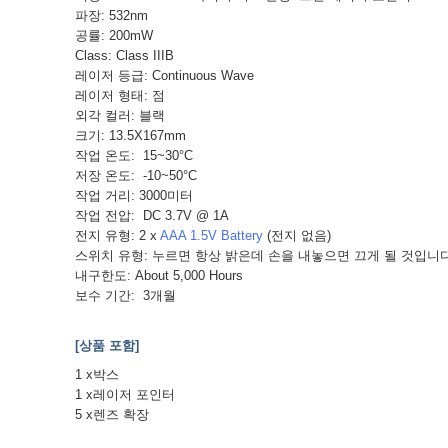
파장: 532nm
공률: 200mW
Class: Class IIIB
레이저 등급: Continuous Wave
레이저 형태: 점
외각 컬러: 블랙
크기: 13.5X167mm
작업 온도: 15~30°C
저장 온도: -10~50°C
작업 거리: 3000미터
작업 전압: DC 3.7V @ 1A
전지 유형: 2 x
AAA 1.5V Battery
(전지 없음)
스위치 유형: 누르면 항상 밝은데 손을 내놓으면 끄게 될 것입니다
내구한도: About 5,000 Hours
보수 기간: 3개월
[상품 포함]
1 x박스
1 x레이저 포인터
5 x렌즈 확장