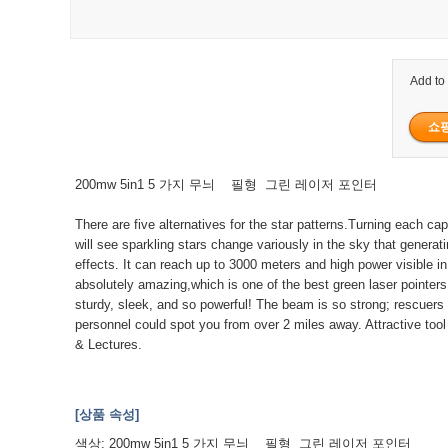
Add to
200mw 5in1 5 가지 무늬 필형 그린 레이저 포인터
There are five alternatives for the star patterns.Turning each ca
will see sparkling stars change variously in the sky that generat
effects. It can reach up to 3000 meters and high power visible in
absolutely amazing,which is one of the best green laser pointers 
sturdy, sleek, and so powerful! The beam is so strong; rescuers
personnel could spot you from over 2 miles away. Attractive tool
& Lectures.
[상품 속성]
색상: 200mw 5in1 5 가지 무늬 필형 그린 레이저 포인터