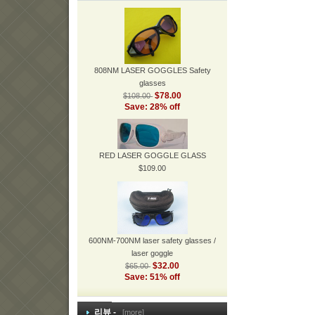
808NM LASER GOGGLES Safety
glasses
$78.00
$108.00
Save: 28% off
RED LASER GOGGLE GLASS
$109.00
600NM-700NM laser safety glasses /
laser goggle
$32.00
$65.00
Save: 51% off
리뷰 -
[more]