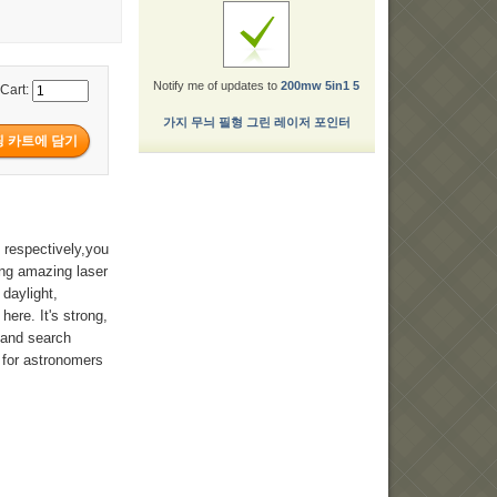
Notify me of updates to
200mw 5in1 5
 Cart:
가지 무늬 필형 그린 레이저 포인터
p respectively,you
ing amazing laser
 daylight,
here. It's strong,
 and search
 for astronomers