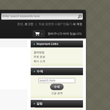
환영,
로그인
|
처음 방문한 사람? 만들기
새 계정
장바구니가 비어 있습니다.
Important Links
결제방법
무료 운송
회사 소개
수색
고급 검색
알림