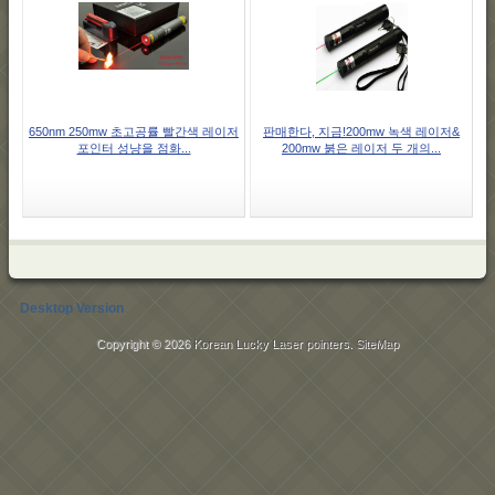
650nm 250mw 초고공률 빨간색 레이저
판매한다, 지금!200mw 녹색 레이저&
포인터 성냥을 점화...
200mw 붉은 레이저 두 개의...
Desktop Version
Copyright © 2026
Korean Lucky Laser pointers
.
SiteMap