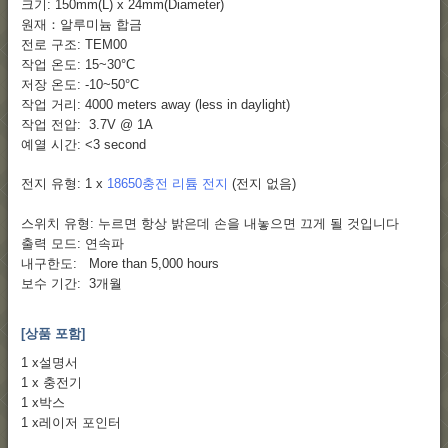
크기: 150mm(L) x 24mm(Diameter)
원재：알루미늄 합금
전로 구조: TEM00
작업 온도: 15~30°C
저장 온도: -10~50°C
작업 거리: 4000 meters away (less in daylight)
작업 전압: 3.7V @ 1A
예열 시간: <3 second
전지 유형: 1 x
18650충전 리튬 전지
(전지 없음)
스위치 유형: 누르면 항상 밝은데 손을 내놓으면 끄게 될 것입니다
출력 모드: 연속파
내구한도: More than 5,000 hours
보수 기간: 3개월
[상품 포함]
1 x설명서
1 x 충전기
1 x박스
1 x레이저 포인터