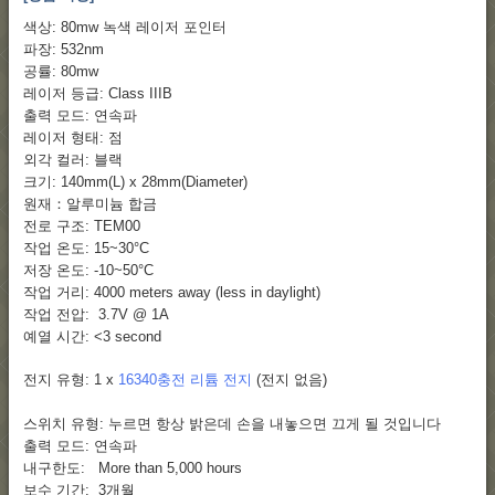
색상: 80mw 녹색 레이저 포인터
파장: 532nm
공률: 80mw
레이저 등급: Class IIIB
출력 모드: 연속파
레이저 형태: 점
외각 컬러: 블랙
크기: 140mm(L) x 28mm(Diameter)
원재：알루미늄 합금
전로 구조: TEM00
작업 온도: 15~30°C
저장 온도: -10~50°C
작업 거리: 4000 meters away (less in daylight)
작업 전압: 3.7V @ 1A
예열 시간: <3 second
전지 유형: 1 x
16340충전 리튬 전지
(전지 없음)
스위치 유형: 누르면 항상 밝은데 손을 내놓으면 끄게 될 것입니다
출력 모드: 연속파
내구한도: More than 5,000 hours
보수 기간: 3개월