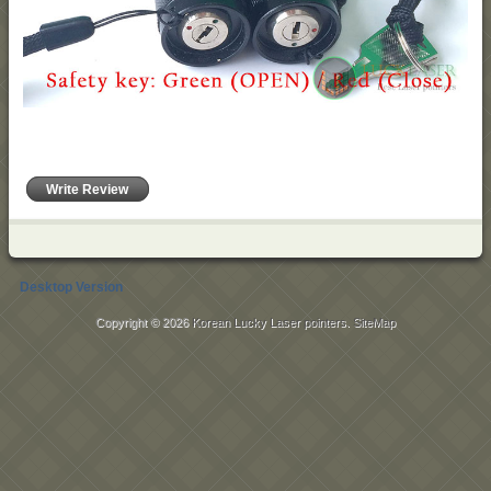
Write Review
Desktop Version
Copyright © 2026
Korean Lucky Laser pointers
.
SiteMap