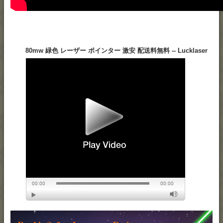
80mw 緑色 レーザー ポインター 激安 配送料無料 -- Lucklaser