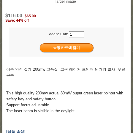
larger image
$116.00
$65.00
Save: 44% off
Add to Cart:
이중 안전 설계 200mw 고품질 그린 레이저 포인터 원거리 발사 무료
운송
This high quality 200mw actual 80mW ouput green laser pointer with
safety key and safety button.
Support focus adjustable.
The laser beam is visible in the daylight.
[상품 속성]