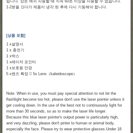
립니다. 상온 에서 사용할 때 지속 60초 이상을 사용할 수 없습니다.
1-2분을 끄다가 제품이 냉각 된 후에 다시 기동해야 합니다.
[상품 포함]
1 x설명서
1 x 충전기
1 x박스
1 x레이저 포인터
1 x보호용 안경
5 x렌즈 확장  5x Lens（kaleidoscope）
Note: When in use, you must pay special attention to not let the
flashlight become too hot, please don't use the laser pointer unless it
get cooling down. In the use of the best not to continuously light for
more than 30 seconds, so as to make the laser life longer.
Because this blue laser pointer's output power is particularly high,
and very dazzling, please don't pinter to human or animal body,
especially the face. Please try to wear protective glasses.Under 18