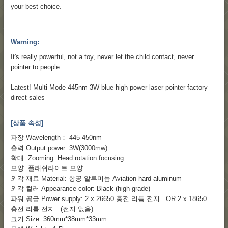
your best choice.
Warning:
It's really powerful, not a toy, never let the child contact, never
pointer to people.
Latest! Multi Mode 445nm 3W blue high power laser pointer factory
direct sales
[상품 속성]
파장 Wavelength： 445-450nm
출력 Output power: 3W(3000mw)
확대 Zooming: Head rotation focusing
모양: 플래쉬라이트 모양
외각 재료 Material: 항공 알루미늄 Aviation hard aluminum
외각 컬러 Appearance color: Black (high-grade)
파워 공급 Power supply: 2 x 26650 충전 리튬 전지 OR 2 x 18650
충전 리튬 전지 (전지 없음)
크기 Size: 360mm*38mm*33mm