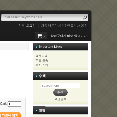
환영,
로그인
|
처음 방문한 사람? 만들기
새 계정
장바구니가 비어 있습니다.
Important Links
결제방법
무료 운송
회사 소개
수색
고급 검색
 Cart:
알림