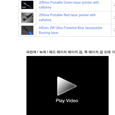
200mw Portable Green laser pointer with
saftykey
200mw Portable Red laser pointer with
saftykey
445nm 2W Ultra Powerful Blue laserpointer
Burning laser
파란색 / 녹색 / 레드 레이저 레이저 검, 즉 레이저 검 도매 