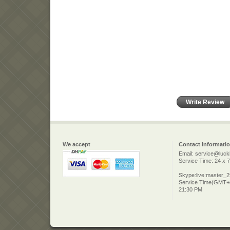
Write Review
We accept
Contact Informati
Email: service@luck
Service Time: 24 x 7
Skype:live:master_
Service Time(GMT+8
21:30 PM