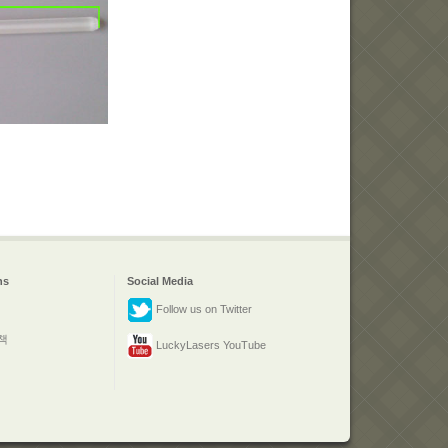
ns
Social Media
Follow us on Twitter
책
LuckyLasers YouTube