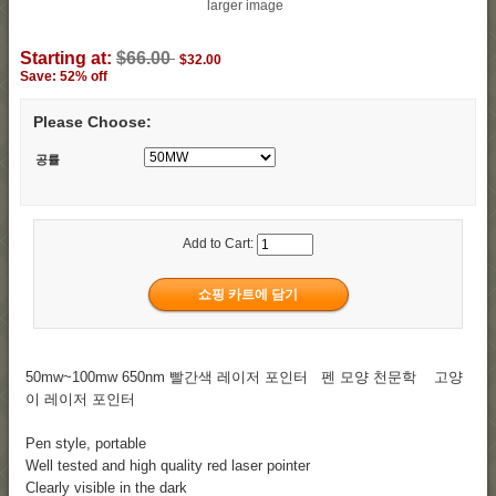
larger image
Starting at:
$66.00
$32.00
Save: 52% off
Please Choose:
공률
Add to Cart:
50mw~100mw 650nm 빨간색 레이저 포인터 펜 모양 천문학 고양
이 레이저 포인터
Pen style, portable
Well tested and high quality red laser pointer
Clearly visible in the dark