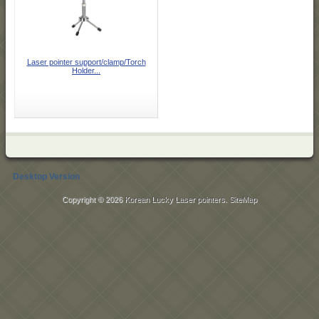
Laser pointer support/clamp/Torch
Holder...
Desktop Version
Copyright © 2026
Korean Lucky Laser pointers
.
SiteMap