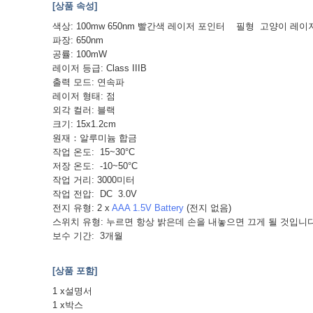
[상품 속성]
색상: 100mw 650nm 빨간색 레이저 포인터 필형 고양이 
파장: 650nm
공률: 100mW
레이저 등급: Class IIIB
출력 모드: 연속파
레이저 형태: 점
외각 컬러: 블랙
크기: 15x1.2cm
원재：알루미늄 합금
작업 온도: 15~30°C
저장 온도: -10~50°C
작업 거리: 3000미터
작업 전압: DC 3.0V
전지 유형: 2 x
AAA 1.5V Battery
(전지 없음)
스위치 유형: 누르면 항상 밝은데 손을 내놓으면 끄게 될 것입니
보수 기간: 3개월
[상품 포함]
1 x설명서
1 x박스