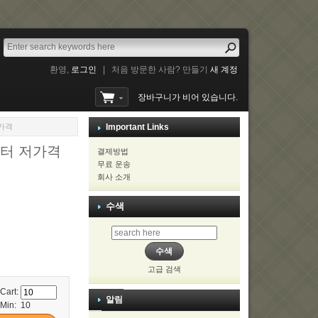
환영,
로그인
|
처음 방문한 사람? 만들기
새 계정
장바구니가 비어 있습니다.
저가격
Important Links
인터 저가격
결제방법
무료 운송
회사 소개
수색
고급 검색
 Cart:
알림
Min: 10