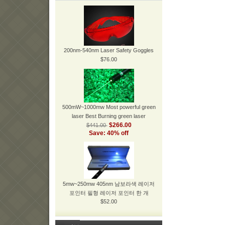
200nm-540nm Laser Safety Goggles
$76.00
500mW~1000mw Most powerful green
laser Best Burning green laser
$266.00
$441.00
Save: 40% off
5mw~250mw 405nm 남보라색 레이저
포인터 필형 레이저 포인터 한 개
$52.00