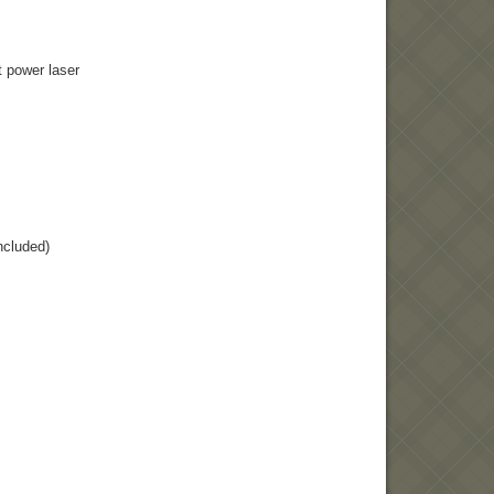
 power laser
ncluded)