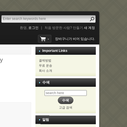
환영,
로그인
|
처음 방문한 사람? 만들기
새 계정
장바구니가 비어 있습니다.
Important Links
ey
결제방법
무료 운송
회사 소개
수색
고급 검색
알림