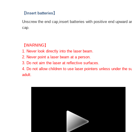
【Insert batteries】
Unscrew the end cap,insert batteries with positive end upward 
cap.
【WARNING】
1. Never look directly into the laser beam.
2. Never point a laser beam at a person.
3. Do not aim the laser at reflective surfaces.
4. Do not allow children to use laser pointers unless under the s
adult.