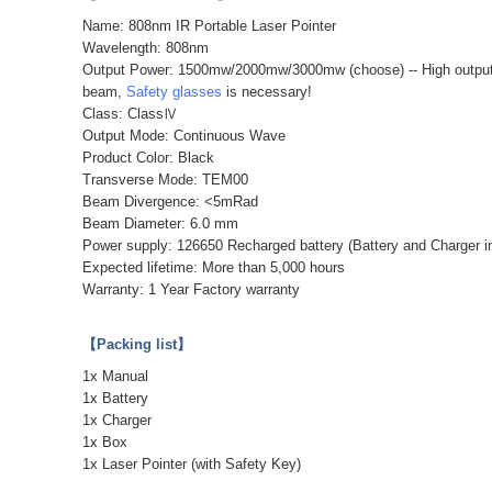
Name: 808nm IR Portable Laser Pointer
Wavelength: 808nm
Output Power: 1500mw/2000mw/3000mw (choose) -- High output
beam,
Safety glasses
is necessary!
Class: ClassⅣ
Output Mode: Continuous Wave
Product Color: Black
Transverse Mode: TEM00
Beam Divergence: <5mRad
Beam Diameter: 6.0 mm
Power supply: 126650 Recharged battery (Battery and Charger i
Expected lifetime: More than 5,000 hours
Warranty: 1 Year Factory warranty
【Packing list】
1x Manual
1x Battery
1x Charger
1x Box
1x Laser Pointer (with Safety Key)