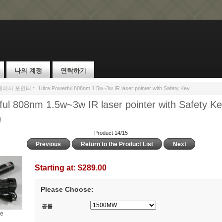
나의 계정
연락하기
레이저 포인터
:: Ultra Powerful 808nm 1.5w~3w IR laser pointer with Safety Key
ful 808nm 1.5w~3w IR laser pointer with Safety K
터
Product 14/15
Previous
Return to the Product List
Next
Starting at:
$289.00
Please Choose:
공률
ge