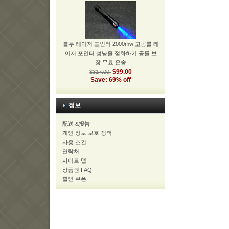
블루 레이저 포인터 2000mw 고공률 레
이저 포인터 성냥을 점화하기 공률 보
장 무료 운송
$99.00
$317.00
Save: 69% off
정보
配送 &报告
개인 정보 보호 정책
사용 조건
연락처
사이트 맵
상품권 FAQ
할인 쿠폰