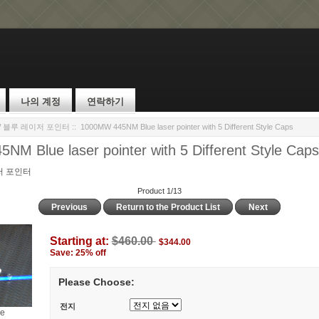
나의 계정
연락하기
W 블루 레이저 포인터
:: 1000MW 445NM Blue laser pointer with 5 Different Style Caps
M Blue laser pointer with 5 Different Style Caps
저 포인터
Product 1/13
Previous
Return to the Product List
Next
Starting at:
$460.00
$344.00
Save: 25% off
Please Choose:
전지
ge