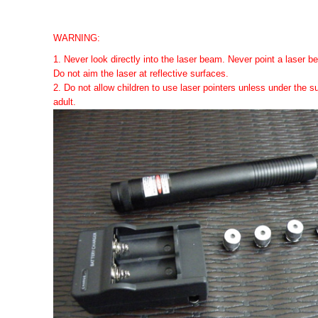
WARNING:
1. Never look directly into the laser beam. Never point a laser b
Do not aim the laser at reflective surfaces.
2. Do not allow children to use laser pointers unless under the s
adult.