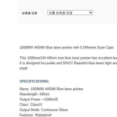
보호용 안경
1000MW 445NM Blue laser pointer with 5 Different Style Caps
This 1000mw/1W 445nm true blue laser pointer has excellent bur
it is designed focusable and 5IN1!!! Beautiful blue beam light an
shell!
SPECIFICATIONS:
Name: 1000MW 445NM Blue laser pointer
Wavelength: 445nm
Output Power: <1000mW
Class: ClassIV
Output Mode: Continuous Wave
Features: Waterproof