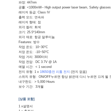
파장: 447nm
공률: <1000mW-- High output power laser beam, Safety glasses 
레이저 등급: Class IV
출력 모드: 연속파
레이저 형태: 점
외각 컬러: 회색
크기: 25.5*140mm
외각 재료: 항공 알루미늄
Features: 방수
작업 온도: 10~30°C
저장 온도: -10~50°C
작업 거리: 3000미터
작업 전압: DC 3.7V @ 1A
예열 시간: < 1 second
전지 유형: 1 x
18650충전 리튬 전지
(전지 없음)
스위치 유형: ON/OFF누르면 항상 밝은데 다시 누르면 끄게 될
내구한도: > 5,000 Hours
보수 기간: 3개월
[상품 포함]
1 x설명서