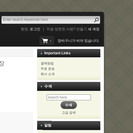
환영,
로그인
|
처음 방문한 사람? 만들기
새 계정
장바구니가 비어 있습니다.
Important Links
보장
결제방법
무료 운송
회사 소개
수색
고급 검색
알림