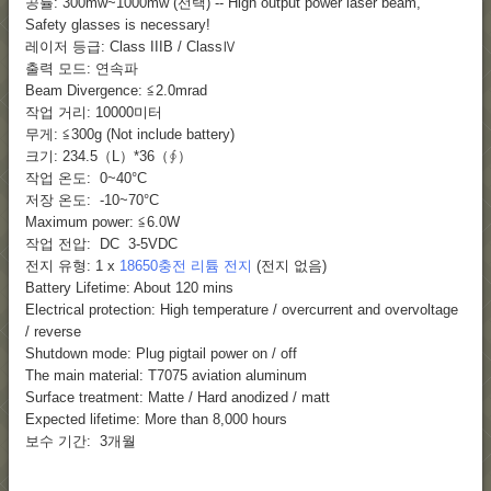
공률: 300mw~1000mw (선택) -- High output power laser beam,
Safety glasses is necessary!
레이저 등급: Class IIIB / ClassⅣ
출력 모드: 연속파
Beam Divergence: ≦2.0mrad
작업 거리: 10000미터
무게: ≦300g (Not include battery)
크기: 234.5（L）*36（∮）
작업 온도: 0~40°C
저장 온도: -10~70°C
Maximum power: ≦6.0W
작업 전압: DC 3-5VDC
전지 유형: 1 x
18650충전 리튬 전지
(전지 없음)
Battery Lifetime: About 120 mins
Electrical protection: High temperature / overcurrent and overvoltage
/ reverse
Shutdown mode: Plug pigtail power on / off
The main material: T7075 aviation aluminum
Surface treatment: Matte / Hard anodized / matt
Expected lifetime: More than 8,000 hours
보수 기간: 3개월