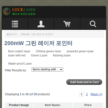
홈페이지
:: 200mW 그린 레이저 포인터
200mW 그린 레이저 포인터
Burn match laser
200mw green laser
powerful green laser
laser with led
Green Lazer
flashing laser
Water-proof Laser
Filter Results by:
Displaying
1
to
10
(of
19
products)
1
2
[Next >>]
Product Image
Item Name-
Price