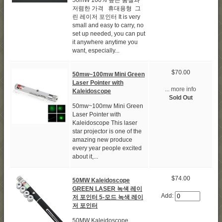
50mW 100% 높은 품질과
저렴한 가격 휴대용형 그
린 레이저 포인터 It is very
small and easy to carry, no
set up needed, you can put
it anywhere anytime you
want, especially...
$70.00
50mw~100mw Mini Green
Laser Pointer with
... more info
Kaleidoscope
Sold Out
50mw~100mw Mini Green
Laser Pointer with
Kaleidoscope This laser
star projector is one of the
amazing new produce
every year people excited
about it,...
$74.00
50MW Kaleidoscope
GREEN LASER 녹색 레이
Add:
저 포인터 5-모드 녹색 레이
저 포인터
50MW Kaleidoscope