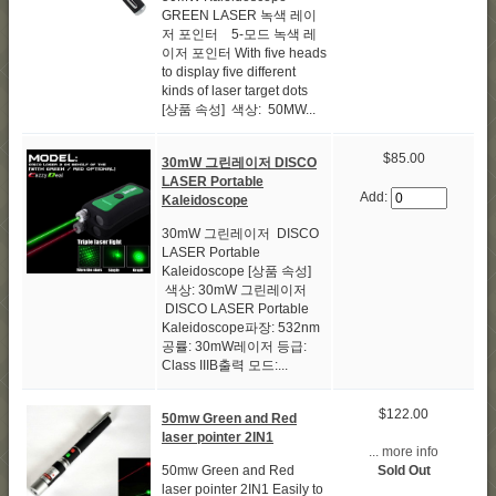
GREEN LASER 녹색 레이
저 포인터 5-모드 녹색 레
이저 포인터 With five heads
to display five different
kinds of laser target dots
[상품 속성] 색상: 50MW...
$85.00
30mW 그린레이저 DISCO
LASER Portable
Add:
Kaleidoscope
30mW 그린레이저 DISCO
LASER Portable
Kaleidoscope [상품 속성]
색상: 30mW 그린레이저
DISCO LASER Portable
Kaleidoscope파장: 532nm
공률: 30mW레이저 등급:
Class IIIB출력 모드:...
$122.00
50mw Green and Red
laser pointer 2IN1
... more info
Sold Out
50mw Green and Red
laser pointer 2IN1 Easily to