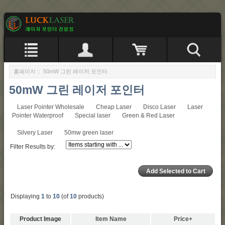
홈페이지
:: 50mW 그린 레이저 포인터
50mW 그린 레이저 포인터
Laser Pointer Wholesale
Cheap Laser
Disco Laser
Laser
Pointer Waterproof
Special laser
Green & Red Laser
Silvery Laser
50mw green laser
Filter Results by:
Displaying
1
to
10
(of
10
products)
Product Image
Item Name
Price+