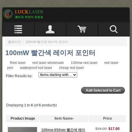
홈페이지
:: 100mW 빨간색 레이저 포인터
100mW 빨간색 레이저 포인터
Red laser
red laser wholesale
100mw red laser
red laser
pen
waterproof red laser
cheap red laser
Filter Results by:
Displaying
1
to
6
(of
6
products)
Product Image
Item Name-
Price
$34.00
$17.00
100mw 650nm 빨간색 레이