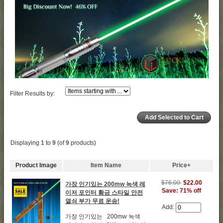
Filter Results by:
Displaying
1
to
9
(of
9
products)
Product Image
Item Name
Price+
$76.00
$22.00
가장 인기있는 200mw 녹색 레
Save: 71% off
이저 포인터 황금 스타일 안전
열쇠 부가 무료 운송!
Add:
가장 인기있는 200mw 녹색