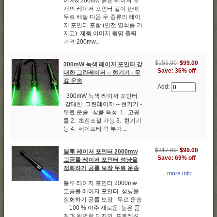
이저& 200mw 붉은 레이저 두
개의 레이저 포인터 같이 판매 -
무료 배달 다음 두 종류의 레이
저 포인터 포함 (안전 열쇠를 가
지고): 제품 이미지 품명 출력
가격 200mw...
$155.00
$99.00
300mW 녹색 레이저 포인터 강
Save: 36% off
대한 그린레이저 -- 현기기 - 무
료 운송
Add:
300mW 녹색 레이저 포인터
강대한 그린레이저 -- 현기기 -
무료 운송 상품 특성: 1. 고공
률 2. 초점조절 가능 3. 현기기
능 4. 세이프티 락 부가...
$317.00
$99.00
블루 레이저 포인터 2000mw
Save: 69% off
고공률 레이저 포인터 성냥을
점화하기 공률 보장 무료 운송
... more info
블루 레이저 포인터 2000mw
고공률 레이저 포인터 성냥을
점화하기 공률 보장 무료 운송
100 % 아주 새로운, 높은 품
질과 완벽한 디자인. 프로젝션